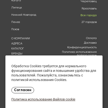
Калуга
Череповец
Липецк
Ярославль
Нижний Новгород
Все города
Пенза
27 городов
Псков
Оплата
О КОМПАНИИ
Доставка
АДРЕСА
Конфиденциальность
КАТАЛОГ
Политика использования
БРЕНДЫ
файлов cookie
АКЦИИ
Согласие на обработку
КУПИТЬ ОПТОМ
персональных данных
Обработка Cookies требуется для нормального
ОТЗЫВЫ
функционирования сайта и повышения удобства для
Политика в отношении
обработки персональных
КОНТАКТЫ
пользователей. Пожалуйста, ознакомьтесь с
данных
политикой использования Cookies.
Ежедневно с 10:00 до
Согласен
20:00
В пятницу с 10:00 до 19:00
Политика использование файлов cookie
Закупки оптом