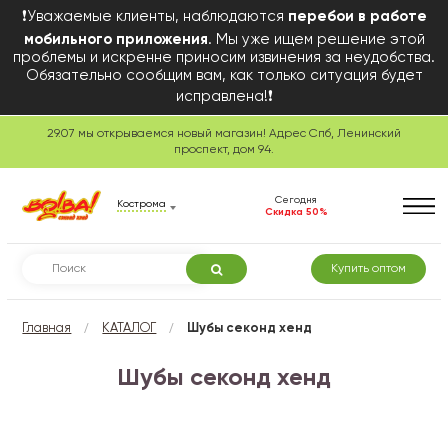
❗Уважаемые клиенты, наблюдаются
перебои в работе
мобильного приложения
. Мы уже ищем решение этой
проблемы и искренне приносим извинения за неудобства.
Обязательно сообщим вам, как только ситуация будет
исправлена!❗
29.07 мы открываемся новый магазин! Адрес Спб, Ленинский
проспект, дом 94.
Сегодня
Кострома
Скидка 50%
Купить оптом
/
/
Главная
КАТАЛОГ
Шубы секонд хенд
Шубы секонд хенд